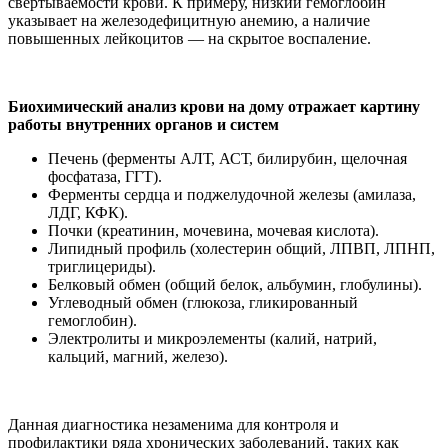
свертываемости крови. К примеру, низкий гемоглобин
указывает на железодефицитную анемию, а наличие
повышенных лейкоцитов — на скрытое воспаление.
Биохимический анализ крови на дому отражает картину
работы внутренних органов и систем
Печень (ферменты АЛТ, АСТ, билирубин, щелочная
фосфатаза, ГГТ).
Ферменты сердца и поджелудочной железы (амилаза,
ЛДГ, КФК).
Почки (креатинин, мочевина, мочевая кислота).
Липидный профиль (холестерин общий, ЛПВП, ЛПНП,
триглицериды).
Белковый обмен (общий белок, альбумин, глобулины).
Углеводный обмен (глюкоза, гликированный
гемоглобин).
Электролиты и микроэлементы (калий, натрий,
кальций, магний, железо).
Данная диагностика незаменима для контроля и
профилактики ряда хронических заболеваний, таких как