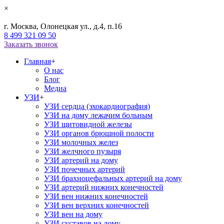
×
г. Москва, Олонецкая ул., д.4, п.16
8 499 321 09 50
Заказать звонок
Главная
+
О нас
Блог
Медиа
УЗИ
+
УЗИ сердца (эхокардиография)
УЗИ на дому лежачим больным
УЗИ щитовидной железы
УЗИ органов брюшной полости
УЗИ молочных желез
УЗИ желчного пузыря
УЗИ артерий на дому
УЗИ почечных артерий
УЗИ брахиоцефальных артерий на дому
УЗИ артерий нижних конечностей
УЗИ вен нижних конечностей
УЗИ вен верхних конечностей
УЗИ вен на дому
УЗИ суставов на дому