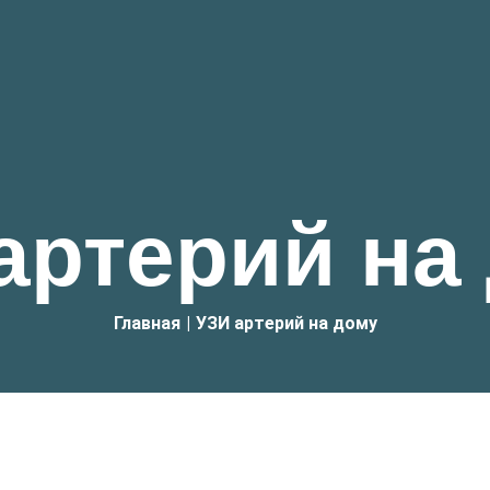
артерий на
Главная
|
УЗИ артерий на дому