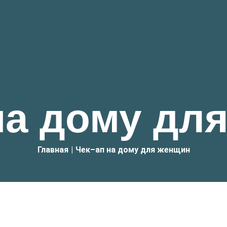
на дому дл
Главная
|
Чек–ап на дому для женщин