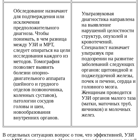
Обследование назначают
Ультразвуковая
для подтверждения или
диагностика направлена
исключения
на выявление
предположительного
нарушений целостности
диагноза. Чтобы
структур, опухолей и
понимать, в чем разница
кровотечений.
между УЗИ и МРТ,
Специалист назначает
следует опираться на цели
ультразвук при
исследования каждого из
подозрении на развитие
методов. Томография
заболеваний следующих
позволяет выявить
органов: щитовидной и
болезни опорно-
поджелудочной железы,
двигательного аппарата
почек и печени, сердца и
(шейного и грудного
головного мозга.
отделов позвоночника,
Женщинам проводится
коленных суставов),
УЗИ органов малого таза
патологии сосудов
(матки, маточных труб,
головы и шеи,
яичников) и молочных
новообразования
желез.
внутренних органов.
В отдельных ситуациях вопрос о том, что эффективней, УЗИ