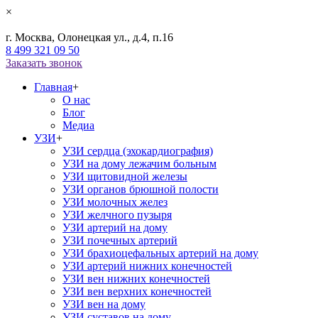
×
г. Москва, Олонецкая ул., д.4, п.16
8 499 321 09 50
Заказать звонок
Главная
+
О нас
Блог
Медиа
УЗИ
+
УЗИ сердца (эхокардиография)
УЗИ на дому лежачим больным
УЗИ щитовидной железы
УЗИ органов брюшной полости
УЗИ молочных желез
УЗИ желчного пузыря
УЗИ артерий на дому
УЗИ почечных артерий
УЗИ брахиоцефальных артерий на дому
УЗИ артерий нижних конечностей
УЗИ вен нижних конечностей
УЗИ вен верхних конечностей
УЗИ вен на дому
УЗИ суставов на дому