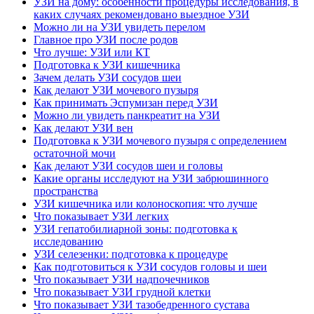
УЗИ на дому: особенности процедуры исследования, в
каких случаях рекомендовано выездное УЗИ
Можно ли на УЗИ увидеть перелом
Главное про УЗИ после родов
Что лучше: УЗИ или КТ
Подготовка к УЗИ кишечника
Зачем делать УЗИ сосудов шеи
Как делают УЗИ мочевого пузыря
Как принимать Эспумизан перед УЗИ
Можно ли увидеть панкреатит на УЗИ
Как делают УЗИ вен
Подготовка к УЗИ мочевого пузыря с определением
остаточной мочи
Как делают УЗИ сосудов шеи и головы
Какие органы исследуют на УЗИ забрюшинного
пространства
УЗИ кишечника или колоноскопия: что лучше
Что показывает УЗИ легких
УЗИ гепатобилиарной зоны: подготовка к
исследованию
УЗИ селезенки: подготовка к процедуре
Как подготовиться к УЗИ сосудов головы и шеи
Что показывает УЗИ надпочечников
Что показывает УЗИ грудной клетки
Что показывает УЗИ тазобедренного сустава