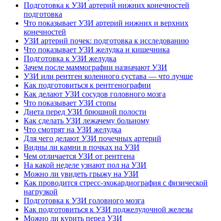
Подготовка к УЗИ артерий нижних конечностей
подготовка
Что показывает УЗИ артерий нижних и верхних
конечностей
УЗИ артерий почек: подготовка к исследованию
Что показывает УЗИ желудка и кишечника
Подготовка к УЗИ желудка
Зачем после маммографии назначают УЗИ
УЗИ или рентген коленного сустава — что лучше
Как подготовиться к рентгенографии
Как делают УЗИ сосудов головного мозга
Что показывает УЗИ стопы
Диета перед УЗИ брюшной полости
Как сделать УЗИ лежачему больному
Что смотрят на УЗИ желудка
Для чего делают УЗИ почечных артерий
Видны ли камни в почках на УЗИ
Чем отличается УЗИ от рентгена
На какой неделе узнают пол на УЗИ
Можно ли увидеть грыжу на УЗИ
Как проводится стресс-эхокардиография с физической
нагрузкой
Подготовка к УЗИ головного мозга
Как подготовиться к УЗИ поджелудочной железы
Можно ли курить перед УЗИ