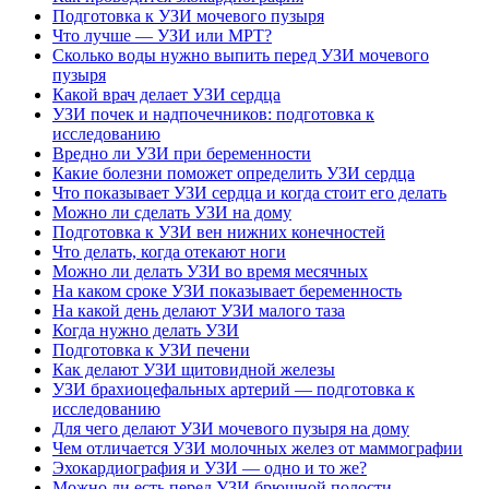
Подготовка к УЗИ мочевого пузыря
Что лучше — УЗИ или МРТ?
Сколько воды нужно выпить перед УЗИ мочевого
пузыря
Какой врач делает УЗИ сердца
УЗИ почек и надпочечников: подготовка к
исследованию
Вредно ли УЗИ при беременности
Какие болезни поможет определить УЗИ сердца
Что показывает УЗИ сердца и когда стоит его делать
Можно ли сделать УЗИ на дому
Подготовка к УЗИ вен нижних конечностей
Что делать, когда отекают ноги
Можно ли делать УЗИ во время месячных
На каком сроке УЗИ показывает беременность
На какой день делают УЗИ малого таза
Когда нужно делать УЗИ
Подготовка к УЗИ печени
Как делают УЗИ щитовидной железы
УЗИ брахиоцефальных артерий — подготовка к
исследованию
Для чего делают УЗИ мочевого пузыря на дому
Чем отличается УЗИ молочных желез от маммографии
Эхокардиография и УЗИ — одно и то же?
Можно ли есть перед УЗИ брюшной полости