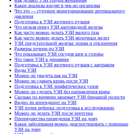
Как делают УЗИ сердца женщинам
Какие анализы входят в чек-ап организма
Что это — суточное мониторирование артериального
давления
Подготовка к УЗИ желчного пузыря
Что нельзя перед УЗИ щитовидной железы
Как часто можно делать УЗИ малого таза
Как часто можно делать УЗИ молочных желез
УЗИ предстательной железы: норма и отклонения
Размеры печени по УЗИ
Что показывает УЗИ сосудов шеи и головы
Что такое УЗИ в динамике
Подготовка к УЗИ желчного пузыря с завтраком
Виды УЗИ
Можно ли увидеть рак на УЗИ
Можно ли сдавать кровь после УЗИ
Подготовка к УЗИ лимфатических узлов
Можно ли сделать УЗИ без направления врача
Сколько по времени занимает УЗИ брюшной полости
Видно ли аппендицит на УЗИ
УЗИ почек ребенка: подготовка к исследованию
Можно ли делать УЗИ после рентгена
Преимущества проведения УЗИ на дому
Какие заболевания можно диагностировать с помощью
УЗИ на дому