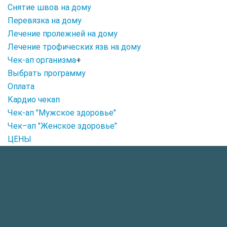
Снятие швов на дому
Перевязка на дому
Лечение пролежней на дому
Лечение трофических язв на дому
Чек-ап организма
+
Выбрать программу
Оплата
Кардио чекап
Чек-ап "Мужское здоровье"
Чек–ап "Женское здоровье"
ЦЕНЫ