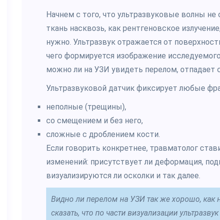
Начнем с того, что ультразвуковые волны н
ткань насквозь, как рентгеновское излучение,
нужно. Ультразвук отражается от поверхности
чего формируется изображение исследуемого у
можно ли на УЗИ увидеть перелом, отпадает 
Ультразвуковой датчик фиксирует любые фр
неполные (трещины),
со смещением и без него,
сложные с дроблением кости.
Если говорить конкретнее, травматолог стави
изменений: присутствует ли деформация, по
визуализируются ли осколки и так далее.
Видно ли перелом на УЗИ так же хорошо, как
сказать, что по части визуализации ультразву