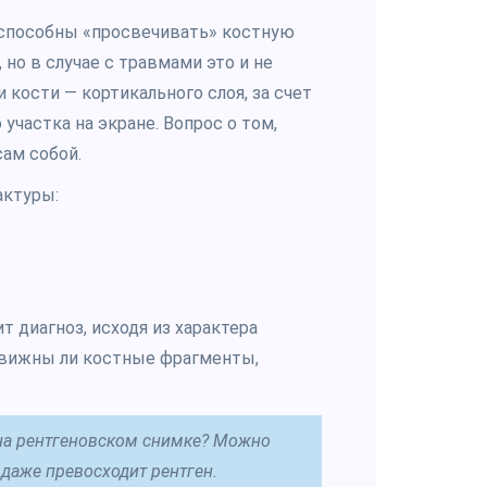
е способны «просвечивать» костную
 но в случае с травмами это и не
 кости — кортикального слоя, за счет
частка на экране. Вопрос о том,
сам собой.
актуры:
т диагноз, исходя из характера
движны ли костные фрагменты,
 на рентгеновском снимке? Можно
к даже превосходит рентген.